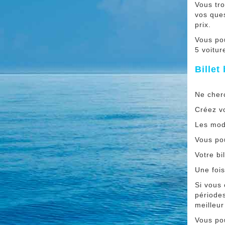
Vous tro
vos ques
prix.
Vous po
5 voitur
Billet
Ne cherc
Créez vo
Les modi
Vous pou
Votre bi
Une fois
Si vous
périodes
meilleur
Vous po