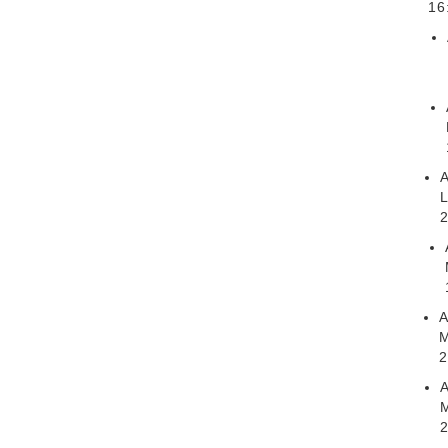
16
A
2
A
M
2
A