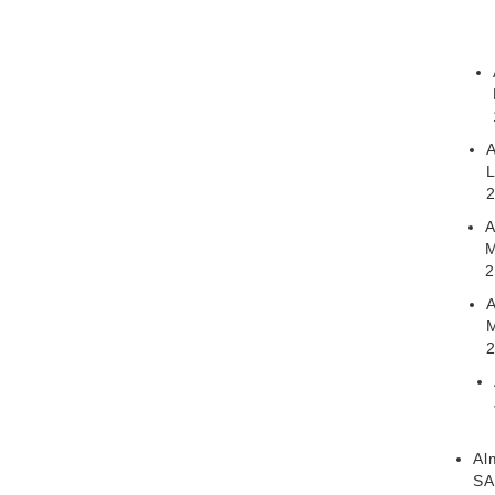
A
2
A
M
2
A
Al
SA