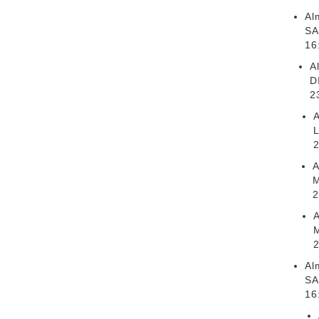
Al
SA
16
A
D
2
A
A
M
2
A
Al
SA
16