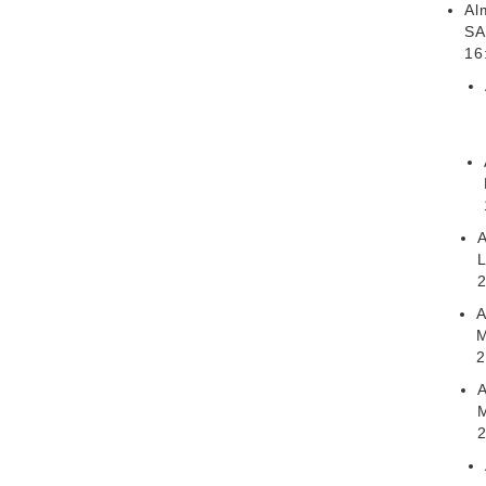
Al
SA
16
A
2
A
M
2
A