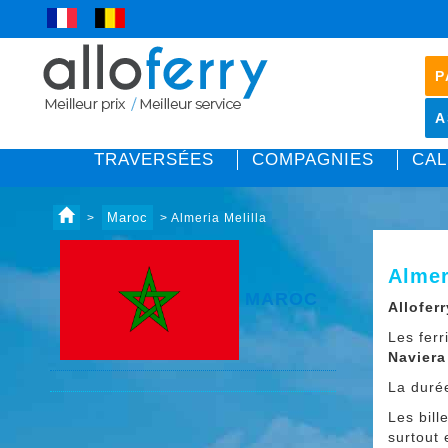
P
A
TRAVERSÉES
COMPAGNIES
CAL
Maroc
>
> Almeria Melilla
Almer
MAROC
Alloferr
Les fer
Naviera
La duré
Les bill
surtout 