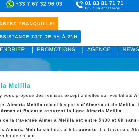
01 83 81 71 71
+33 7 67 32 96 03
Prix d'un appel local
ARTEZ TRANQUILLE!
SSISTANCE 7J/7 DE 9H À 21H
ENDRIER
PROMOTIONS
AGENCE
NEWS
ia Melilla
y
vous propose des remises exceptionnelles sur vos billets
Al
ries
Almeria Melilla
relient les ports
d’Almeria et de Melilla
.
 Armas et Balearia assurent la ligne Almeria Melilla.
e de la traversée
Almeria Melilla
est entre 5h30 et 6h sans 
ets
Almeria Melilla
sont des billets
ouverts
. La Traversée
Alm
en haute saison.