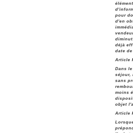
élément
d'infor
pour do
d'en ob
immédia
vendeur
diminut
déjà ef
date de
Article
Dans le
séjour,
sans pr
rembour
moins é
disposi
objet l
Article
Lorsque
prépond