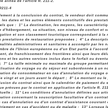
e alinéa de l'article R. 211-2.
 R211-4
lement à la conclusion du contrat, le vendeur doit comm
x, les dates et les autres éléments constitutifs des prest
tels que : 1° La destination, les moyens, les caractéristiq
 d'hébergement, sa situation, son niveau de confort et se
ation et son classement touristique correspondant à la 
s prestations de restauration proposées ; 4° La description 
malités administratives et sanitaires à accomplir par les 
mbre de l'Union européenne ou d'un Etat partie à l'acco
nt, de franchissement des frontières ainsi que leurs dél
ons et les autres services inclus dans le forfait ou éve
 ; 7° La taille minimale ou maximale du groupe permettant
éalisation du voyage ou du séjour est subordonnée à un no
mation du consommateur en cas d'annulation du voyage ou 
e vingt et un jours avant le départ ; 8° Le montant ou le 
lusion du contrat ainsi que le calendrier de paiement du 
que prévues par le contrat en application de l'article R. 2
tuelle ; 11° Les conditions d'annulation définies aux artic
mation concernant la souscription facultative d'un contr
s cas d'annulation ou d'un contrat d'assistance couvrant c
triement en cas d'accident ou de maladie ; 13° Lorsque l