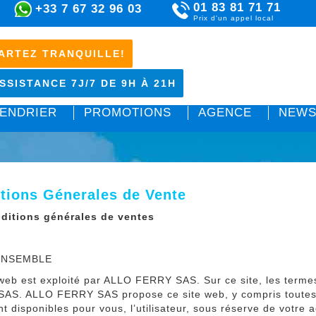
01 83 81 71 71
+33 7 67 32 96 03
Prix d'un appel local
ARTEZ TRANQUILLE!
SSISTANCE 7J/7 DE 9H À 21H
ENDRIER
PROMOTIONS
AGENCE
NEWS
tions Génerales de Vente
ditions générales de ventes
ENSEMBLE
web est exploité par ALLO FERRY SAS. Sur ce site, les termes
AS. ALLO FERRY SAS propose ce site web, y compris toutes les
nt disponibles pour vous, l’utilisateur, sous réserve de votre