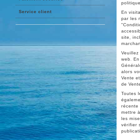
politiqu
Service client
En visit
par les 
"Conditi
accessib
site, in
marchan
Veuillez
web. En 
Générale
alors vo
Vente et
de Vente
Toutes l
égalemen
récente 
mettre à
les mise
vérifier
publicat