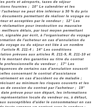
s ports et aéroports, taxes de séjour
tions fournies ; 10° Le calendrier et les
l'acheteur ne peut être inférieur à 30 % du prix
es documents permettant de réaliser le voyage ou
eteur et acceptées par le vendeur ; 12° Les
une réclamation pour inexécution ou mauvaise
s meilleurs délais, par tout moyen permettant
t, signalée par écrit, à l'organisateur du voyage
formation de l'acheteur en cas d'annulation du
n du voyage ou du séjour est liée à un nombre
l'article R. 211-4 ; 14° Les conditions
ation prévues aux articles R. 211-9, R. 211-10 et
 le montant des garanties au titre du contrat
le professionnelle du vendeur ; 17° Les
équences de certains cas d'annulation souscrit
celles concernant le contrat d'assistance
apatriement en cas d'accident ou de maladie ;
précisant au minimum les risques couverts et les
cas de cession du contrat par l'acheteur ; 19°
a date prévue pour son départ, les informations
 représentation locale du vendeur ou, à défaut,
aux susceptibles d'aider le consommateur en cas
r de toute urgence un contact avec le vendeur ;