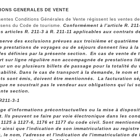
IONS GENERALES DE VENTE
entes Conditions Générales de Vente régissent les ventes de 
u sens du Code de tourisme.
Conformément à l’article R. 211
es articles R. 211-3 à R. 211-11 applicables aux contrats 
serve des exclusions prévues aux troisième et quatrième ali
e prestations de voyages ou de séjours donnent lieu à l
les définies par la présente section. En cas de vente de t
rt sur ligne régulière non accompagnée de prestations lié
eur un ou plusieurs billets de passage pour la totalité du
abilité. Dans le cas de transport à la demande, le nom et
lets sont émis, doivent être mentionnés. La facturation s
ique ne soustrait pas le vendeur aux obligations qui lui s
ente section.
 R211-3-1
ge d'informations précontractuelles ou la mise à disposit
it. Ils peuvent se faire par voie électronique dans les con
s 1125 à 1127-6, 1176 et 1177 du code civil. Sont mentionn
 ainsi que l'indication de son immatriculation au registre 
, le nom, l'adresse et l'indication de l'immatriculation d