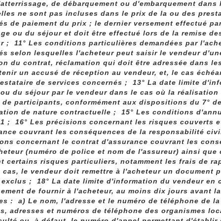
'atterrissage, de débarquement ou d'embarquement dans le
elles ne sont pas incluses dans le prix de la ou des presta
és de paiement du prix ; le dernier versement effectué par 
ge ou du séjour et doit être effectué lors de la remise d
ur ; 11° Les conditions particulières demandées par l'ach
és selon lesquelles l'acheteur peut saisir le vendeur d'
on du contrat, réclamation qui doit être adressée dans le
tenir un accusé de réception au vendeur, et, le cas échéan
restataire de services concernés ; 13° La date limite d'in
ou du séjour par le vendeur dans le cas où la réalisatio
 de participants, conformément aux dispositions du 7° de 
ation de nature contractuelle ; 15° Les conditions d'annul
11 ; 16° Les précisions concernant les risques couverts et
ance couvrant les conséquences de la responsabilité civi
ions concernant le contrat d'assurance couvrant les cons
cheteur (numéro de police et nom de l'assureur) ainsi que 
t certains risques particuliers, notamment les frais de r
 cas, le vendeur doit remettre à l'acheteur un document 
 exclus ; 18° La date limite d'information du vendeur en 
ement de fournir à l'acheteur, au moins dix jours avant l
es : a) Le nom, l'adresse et le numéro de téléphone de la
s, adresses et numéros de téléphone des organismes loc
iculté ou, à défaut, le numéro d'appel permettant d'établi