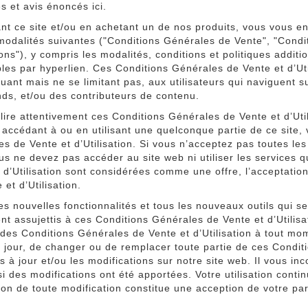
es et avis énoncés ici.
ant ce site et/ou en achetant un de nos produits, vous vous e
modalités suivantes ("Conditions Générales de Vente", "Condit
ons"), y compris les modalités, conditions et politiques additio
les par hyperlien. Ces Conditions Générales de Vente et d’Util
cluant mais ne se limitant pas, aux utilisateurs qui naviguent s
ds, et/ou des contributeurs de contenu.
 lire attentivement ces Conditions Générales de Vente et d’Util
accédant à ou en utilisant une quelconque partie de ce site, 
s de Vente et d’Utilisation. Si vous n’acceptez pas toutes les
us ne devez pas accéder au site web ni utiliser les services 
 d’Utilisation sont considérées comme une offre, l’acceptati
 et d’Utilisation.
es nouvelles fonctionnalités et tous les nouveaux outils qui s
t assujettis à ces Conditions Générales de Vente et d’Utilisa
des Conditions Générales de Vente et d’Utilisation à tout mo
 jour, de changer ou de remplacer toute partie de ces Conditi
s à jour et/ou les modifications sur notre site web. Il vous 
 si des modifications ont été apportées. Votre utilisation conti
ion de toute modification constitue une acception de votre par