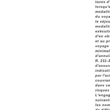
taxes d
lorsqu'
modalit
du voya
le séjo
modalit
exécuti
d'en ob
et au p
voyage 
minimal
d'annul
R. 211-
d'assur
indicat
par l'a
couvran
dans ce
risques
L'engag
suivant
les nom
de diff