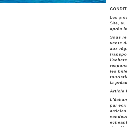
CONDIT
Les prés
Site, a
après l
Sous ré
vente d
aux règ
transpo
l'achet
respons
les bil
tourist
la prés
Article
L'échan
par écr
article
vendeur
échéant