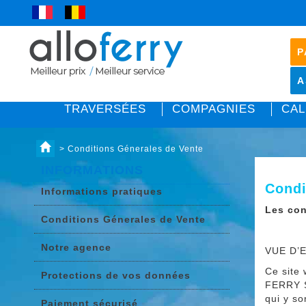
P
A
TRAVERSÉES
COMPAGNIES
CAL
> Conditions Génerales de Vente
INFORMATIONS
Condi
Informations pratiques
Les con
Conditions Génerales de Vente
Notre agence
VUE D’
Ce site 
Protections de vos données
FERRY S
qui y so
Paiement sécurisé