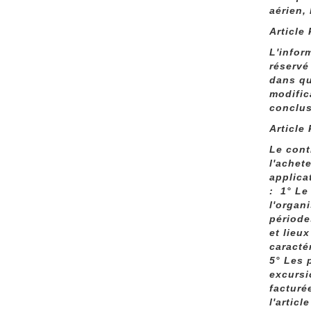
aérien,
Article
L'infor
réservé
dans qu
modific
conclus
Article
Le cont
l'achet
applica
: 1° Le
l'organ
période
et lieu
caracté
5° Les p
excursi
facturé
l'articl