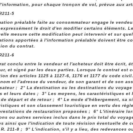
 l'information, pour chaque tronçon de vol, prévue aux arti
 R211-5
mation préalable faite au consommateur engage le vendeur
 expressément le droit d'en modifier certains éléments. L
elle mesure cette modification peut intervenir et sur quel
ations apportées à l'information préalable doivent être
ion du contrat.
 R211-6
rat conclu entre le vendeur et l'acheteur doit être écrit, 
eur, et signé par les deux parties. Lorsque le contrat est c
tion des articles 1125 à 1127-6, 1176 et 1177 du code civi
 nom et l'adresse du vendeur, de son garant et de son ass
isateur ; 2° La destination ou les destinations du voyage 
s et leurs dates ; 3° Les moyens, les caractéristiques et l
x de départ et de retour ; 4° Le mode d'hébergement, sa si
ristiques et son classement touristique en vertu des rég
restations de restauration proposées ; 6° L'itinéraire lorsq
ons ou autres services inclus dans le prix total du voyage
es ainsi que l'indication de toute révision éventuelle de 
e R. 211-8 ; 9° L'indication, s'il y a lieu, des redevances 