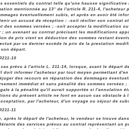
s essentiels du contrat telle qu'une hausse significative d
mation mentionnée au 13° de l'article R. 211-4, l'acheteur
mmages éventuellement subis, et après en avoir été info
tenir un accusé de réception : -soit résilier son contrat 
t des sommes versées ; -soit accepter la modification ou
 ; un avenant au contrat précisant les modifications appor
ion de prix vient en déduction des sommes restant éventu
fectué par ce dernier excède le prix de la prestation modifi
 son départ.
 R211-10
 cas prévu à l'article L. 211-14, lorsque, avant le départ 
 il doit informer l'acheteur par tout moyen permettant d'en
éjuger des recours en réparation des dommages éventuell
sement immédiat et sans pénalité des sommes versées ; l
gale à la pénalité qu'il aurait supportée si l'annulation é
tions du présent article ne font en aucun cas obstacle à
'acceptation, par l'acheteur, d'un voyage ou séjour de sub
 R211-11
, après le départ de l'acheteur, le vendeur se trouve dans 
érante des services prévus au contrat représentant un p