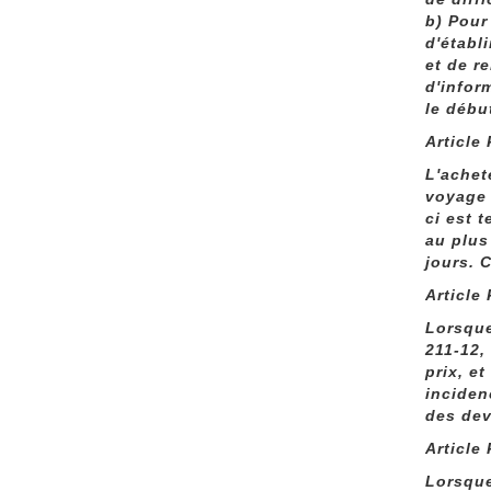
b) Pour
d'établ
et de r
d'infor
le débu
Article
L'achet
voyage 
ci est 
au plus
jours. 
Article
Lorsque
211-12,
prix, e
inciden
des dev
Article
Lorsque