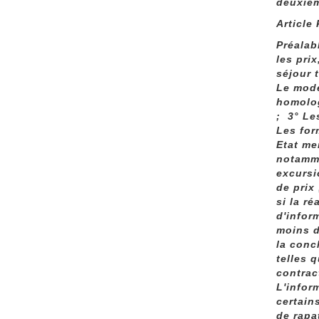
deuxièm
Article
Préalab
les pri
séjour 
Le mode
homolog
; 3° Le
Les for
Etat me
notamme
excursi
de prix
si la r
d'infor
moins d
la conc
telles 
contrac
L'infor
certain
de rapa