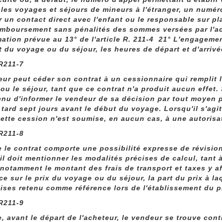
 les voyages et séjours de mineurs à l'étranger, un numé
ir un contact direct avec l'enfant ou le responsable sur pl
emboursement sans pénalités des sommes versées par l'ac
mation prévue au 13° de l'article R. 211-4 21° L'engagemen
t du voyage ou du séjour, les heures de départ et d'arrivé
 R211-7
eur peut céder son contrat à un cessionnaire qui remplit 
ou le séjour, tant que ce contrat n'a produit aucun effet. 
tenu d'informer le vendeur de sa décision par tout moyen 
 tard sept jours avant le début du voyage. Lorsqu'il s'agit
Cette cession n'est soumise, en aucun cas, à une autorisa
 R211-8
 le contrat comporte une possibilité expresse de révision d
 il doit mentionner les modalités précises de calcul, tant 
t notamment le montant des frais de transport et taxes y a
ce sur le prix du voyage ou du séjour, la part du prix à laq
ises retenu comme référence lors de l'établissement du pr
 R211-9
, avant le départ de l'acheteur, le vendeur se trouve cont