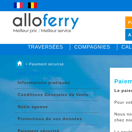
P
A
TRAVERSÉES
COMPAGNIES
CAL
> Paiement sécurisé
INFORMATIONS
Paiem
Informations pratiques
Le paie
Conditions Génerales de Vente
Pour vot
Notre agence
Nous nou
Protections de vos données
chez no
Paiement sécurisé
La seul