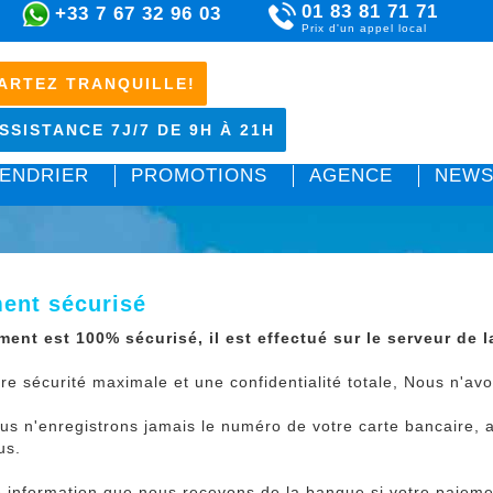
01 83 81 71 71
+33 7 67 32 96 03
Prix d'un appel local
ARTEZ TRANQUILLE!
SSISTANCE 7J/7 DE 9H À 21H
ENDRIER
PROMOTIONS
AGENCE
NEWS
ent sécurisé
ment est 100% sécurisé, il est effectué sur le serveur de 
re sécurité maximale et une confidentialité totale, Nous n'a
s n'enregistrons jamais le numéro de votre carte bancaire, 
us.
e information que nous recevons de la banque si votre paiem